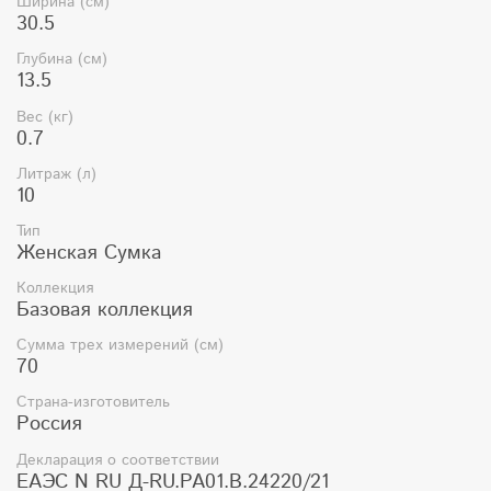
Ширина (см)
- 4 металлических пукли
30.5
- высота ручек 260 мм.
Глубина (см)
13.5
- металлические держатели
Вес (кг)
0.7
Размеры:
Литраж (л)
10
Ширина (мм): 305-390
Тип
Высота (мм): 265
Женская Сумка
Глубина (мм): 135-30
Коллекция
Базовая коллекция
Высота ручек(мм): 300
Сумма трех измерений (см)
Объем (литры): 10-11
70
Вес (кг): 0,7
Страна-изготовитель
Россия
Декларация о соответствии
ЕАЭС N RU Д-RU.РА01.В.24220/21