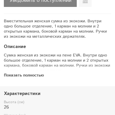
Уведомить о поступлении
Вместительная женская сумка из экокожи. Внутри
одно большое отделение, 1 карман на молнии и 2
открытых кармана, боковой карман на молнии. Ручки
из экокожи на металлических держателях.
Описание
Сумка женская из экокожи на пене EVA. Внутри одно
большое отделение, 1 карман на молнии и 2 открытых
кармана, боковой карман на молнии. Ручки из экокожи
на металлических держателях.
Показать полностью
Характеристики:
Характеристики
- экокожа на пене EVA
Высота (см)
26
- 4 кармана (1 на молнии)