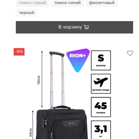
темно-серый
темно-синий
фиолетовый
черный
В корзину
-9%