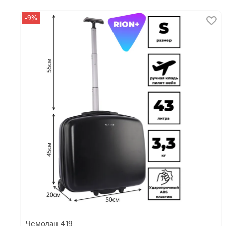
-9%
Чемодан 419