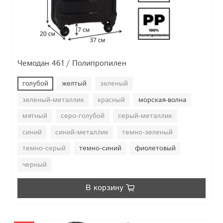
Чемодан 461 / Полипропилен
голубой
желтый
зеленый
зеленый-металлик
красный
морская-волна
мятный
серо-голубой
серый-металлик
синий
синий-металлик
темно-зеленый
темно-серый
темно-синий
фиолетовый
черный
В корзину