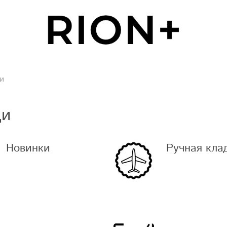
и
ди
Новинки
Ручная кла