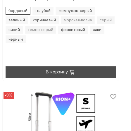
бордовый
голубой
жемчужно-серый
зеленый
коричневый
морская-волна
серый
синий
темно-серый
фиолетовый
хаки
черный
В корзину
-9%