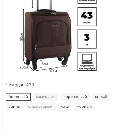
Чемодан 433
бордовый
камуфляж
коричневый
серый
синий
фиолетовый
хаки
черный