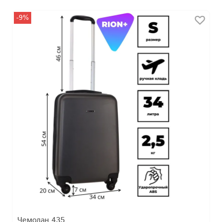
-9%
Чемодан 435