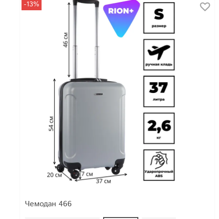
-13%
Чемодан 466