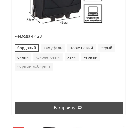
Чемодан 423
бордовый
камуфляж
коричневый
серый
синий
фиолетовый
хаки
черный
черный-лабиринт
В корзину