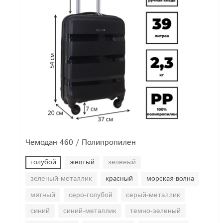
Чемодан 460 / Полипропилен
голубой
желтый
зеленый
зеленый-металлик
красный
морская-волна
мятный
серо-голубой
серый-металлик
синий
синий-металлик
темно-зеленый