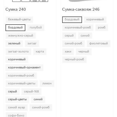
Сумка 240
Сумка-саквояж 246
бежевый-цветы
бордовый
коричневый
бордовый
голубой
коричневый-ромб
ромб
жемчужно-серый
серый
синий
зеленый
зигзаг
синий-ромб
фиолетовый
зигзаг-золото
карта
хаки
черный
коричневый
черный-ромб
коричневый-орнамент
коричневый-ромб
коричневый-цветы
лимон
серый
серый-168
серый-цветы
синий
синий муар
синий-ромб
софи-бино