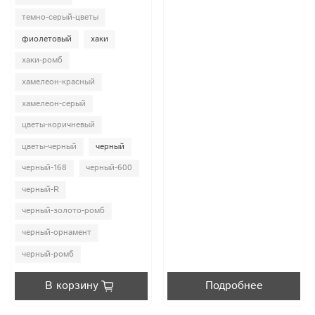
темно-серый-цветы
фиолетовый
хаки
хаки-ромб
хамелеон-красный
хамелеон-серый
цветы-коричневый
цветы-черный
черный
черный-168
черный-600
черный-R
черный-золото-ромб
черный-орнамент
черный-ромб
В корзину
Подробнее