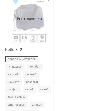
Нет в наличии
Кейс 342
бордовый-металлик
глянцевый
голубой
желтый
зеленый
изумруд
розовый
сапфир
серый
синий
темно-серый
фиолетовый
циркон