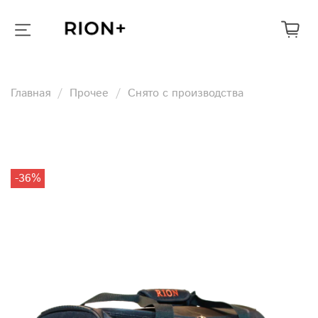
Главная
Прочее
Снято с производства
-36%