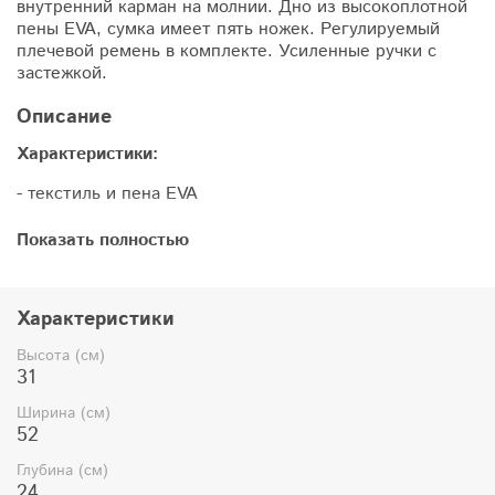
внутренний карман на молнии. Дно из высокоплотной
пены EVA, сумка имеет пять ножек. Регулируемый
плечевой ремень в комплекте. Усиленные ручки с
застежкой.
Описание
Характеристики:
- текстиль и пена EVA
- 3 отделения на молнии
Показать полностью
- регулируемый плечевой ремень в комплекте
Характеристики
Высота (см)
31
Ширина (см)
52
Глубина (см)
24