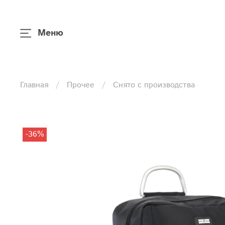
Меню
Главная
Прочее
Снято с производства
-36%