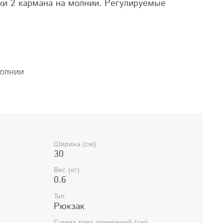
жи 2 кармана на молнии. Регулируемые
молнии
ов
молнии
е лямки
Ширина (см)
30
Вес (кг)
0.6
Тип
Рюкзак
Сумма трех измерений (см)