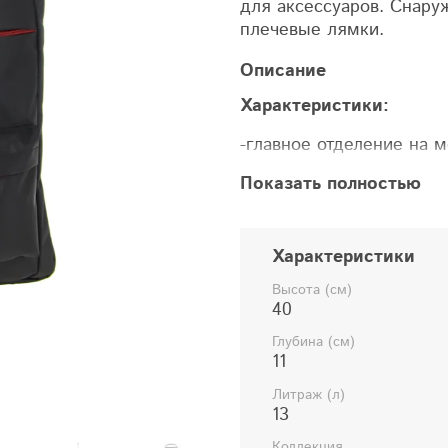
для аксессуаров. Снару
плечевые лямки.
Описание
Характеристики:
-главное отделение на 
-карманы для аксессуар
Показать полностью
-снаружи 2 кармана на 
Характеристики
-регулируемые плечевы
Высота (см)
40
Глубина (см)
11
Литраж (л)
13
Коллекция