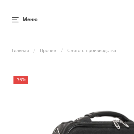
Меню
Главная
Прочее
Снято с производства
-36%