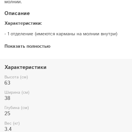
молнии.
Описание
Характеристики:
- 1 отделение (имеются карманы на молнии внутри)
- 4 колеса (вращение на 360°)
Показать полностью
- телескопическая ручка (фиксация в 2-х положениях)
- кодовый замок на корпусе
Характеристики
- боковая и верхняя ручка
Высота (см)
63
- фиксаторы для одежды внутри чемодана
Ширина (см)
- морозостойкий ударопрочный пластик (от -40°С до
38
+80°С)
Глубина (см)
25
Вес (кг)
3.4